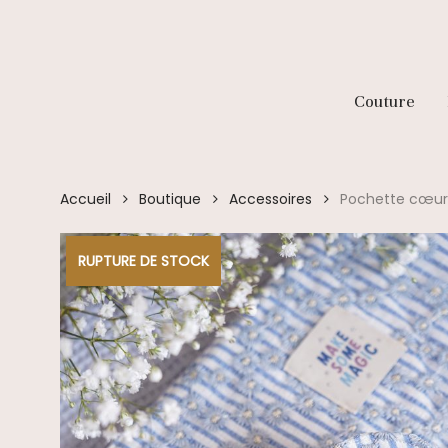
Skip
to
main
content
Couture
Accueil
Boutique
Accessoires
Pochette cœur 
RUPTURE DE STOCK