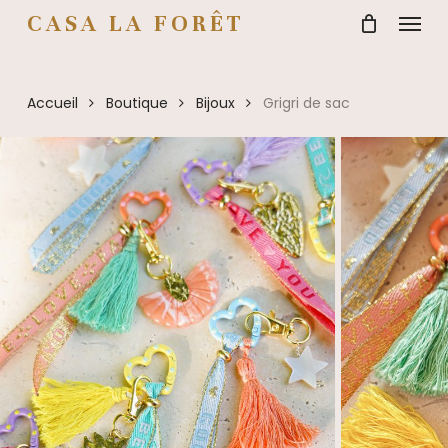
Menu
Skip
CASA LA FORÊT
to
main
content
Accueil
Boutique
Bijoux
Grigri de sac