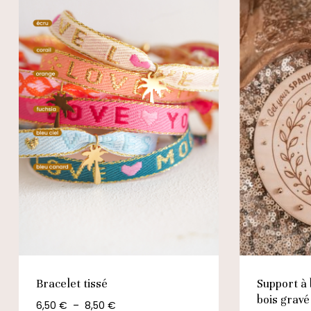
Bracelet tissé
Support à 
bois gravé
PLAGE
6,50
€
–
8,50
€